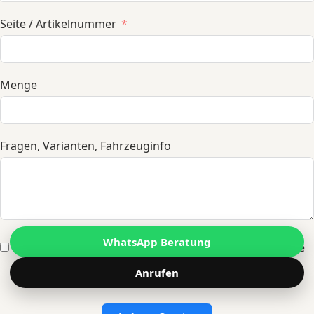
Seite / Artikelnummer
Menge
Fragen, Varianten, Fahrzeuginfo
WhatsApp Beratung
Ich bin damit einverstanden, dass diese Website meine
eingereichten Informationen speichert, damit sie auf
Anrufen
meine Anfrage antworten können