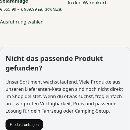
Solaranlage
In den Warenkorb
Preisspanne:
€
555,99
–
€
909,99
inkl. 20% MwSt.
€ 555,99
Dieses
bis
Ausführung wählen
Produkt
€ 909,99
weist
mehrere
Varianten
auf.
Die
Nicht das passende Produkt
Optionen
gefunden?
können
auf
der
Unser Sortiment wächst laufend. Viele Produkte aus
Produktseite
unseren Lieferanten-Katalogen sind noch nicht direkt
gewählt
im Shop gelistet. Wenn du etwas suchst, frag einfach
werden
an – wir prüfen Verfügbarkeit, Preis und passende
Lösung für dein Fahrzeug oder Camping-Setup.
Produkt anfragen