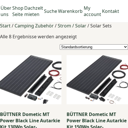
Über
Shop
Dachzelt
My
Suche
Warenkorb
Kontakt
uns
Seite
mieten
account
Start
/
Camping Zubehör
/
Strom / Solar
/ Solar Sets
Alle 8 Ergebnisse werden angezeigt
BÜTTNER Dometic MT
BÜTTNER Dometic MT
Power Black Line Autarkie
Power Black Line Autarkie
Kit 130Wp Solar-
Kit 150Wp Solar-