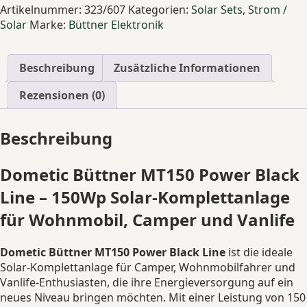
MT
Artikelnummer:
323/607
Kategorien:
Solar Sets
,
Strom /
Power
Solar
Marke:
Büttner Elektronik
Black
Line
Autarkie
Beschreibung
Zusätzliche Informationen
Kit
150Wp
Rezensionen (0)
Solar-
Komplettanlage
Beschreibung
Wohnmobil
MPPT
Set
Dometic Büttner MT150 Power Black
autark
Line – 150Wp Solar-Komplettanlage
Menge
für Wohnmobil, Camper und Vanlife
Dometic Büttner MT150 Power Black Line
ist die ideale
Solar-Komplettanlage für Camper, Wohnmobilfahrer und
Vanlife-Enthusiasten, die ihre Energieversorgung auf ein
neues Niveau bringen möchten. Mit einer Leistung von 150