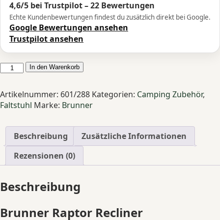
4,6/5 bei Trustpilot – 22 Bewertungen
Echte Kundenbewertungen findest du zusätzlich direkt bei Google.
Google Bewertungen ansehen
Trustpilot ansehen
BRUNNER
In den Warenkorb
Raptor
Recliner
Artikelnummer:
601/288
Kategorien:
Camping Zubehör
,
Faltstuhl
Faltstuhl
Marke:
Brunner
grau
verstellbar
klappbar
Beschreibung
Zusätzliche Informationen
Campingstuhl
Menge
Rezensionen (0)
Beschreibung
Brunner Raptor Recliner