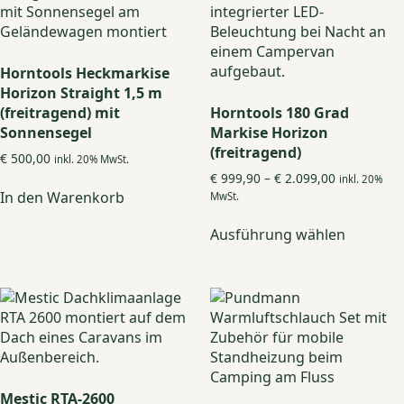
Horntools Heckmarkise
Horizon Straight 1,5 m
(freitragend) mit
Horntools 180 Grad
Sonnensegel
Markise Horizon
(freitragend)
€
500,00
inkl. 20% MwSt.
Preisspanne
€
999,90
–
€
2.099,00
inkl. 20%
€ 999,90
In den Warenkorb
MwSt.
bis
Dieses
€ 2.099,00
Ausführung wählen
Produkt
weist
mehrere
Variante
auf.
Die
Optione
können
auf
Mestic RTA-2600