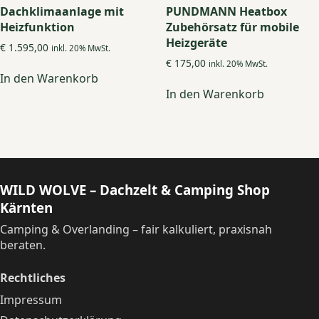
der
Dachklimaanlage mit
PUNDMANN Heatbox
Produkts
Heizfunktion
Zubehörsatz für mobile
gewählt
Heizgeräte
€
1.595,00
inkl. 20% MwSt.
werden
€
175,00
inkl. 20% MwSt.
In den Warenkorb
In den Warenkorb
WILD WOLVE – Dachzelt & Camping Shop
Kärnten
Camping & Overlanding – fair kalkuliert, praxisnah
beraten.
Rechtliches
Impressum