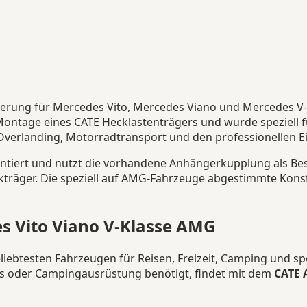
V-
Klasse
2003-
2014
AMG
Version
Menge
erung für Mercedes Vito, Mercedes Viano und Mercedes V-
re Montage eines CATE Hecklastenträgers und wurde speziel
Overlanding, Motorradtransport und den professionellen Ei
tiert und nutzt die vorhandene Anhängerkupplung als Bes
träger. Die speziell auf AMG-Fahrzeuge abgestimmte Konst
s Vito Viano V-Klasse AMG
ebtesten Fahrzeugen für Reisen, Freizeit, Camping und spo
ikes oder Campingausrüstung benötigt, findet mit dem
CATE 