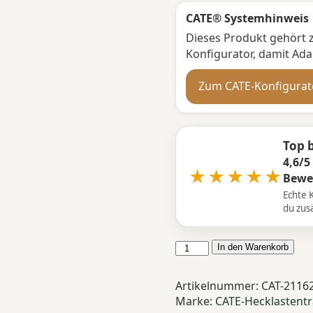
CATE® Systemhinweis
Dieses Produkt gehört 
Konfigurator, damit A
Zum CATE-Konfigurat
Top 
4,6/5
★★★★★
Bewe
Echte 
du zusä
CATE
In den Warenkorb
Adapter
Mercedes
Artikelnummer:
CAT-2116
Vito
Marke:
CATE-Hecklastent
Viano