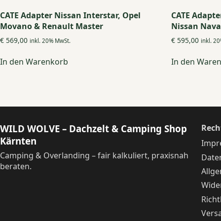
CATE Adapter Nissan Interstar, Opel
CATE Adapte
Movano & Renault Master
Nissan Nava
€
569,00
€
595,00
inkl. 20% MwSt.
inkl. 2
In den Warenkorb
In den Ware
WILD WOLVE – Dachzelt & Camping Shop
Rech
Kärnten
Impr
Camping & Overlanding – fair kalkuliert, praxisnah
Date
beraten.
Allg
Wide
Richt
Vers