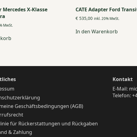
r Mercedes X-Klasse
CATE Adapter Ford Transi
ra
€
535,00
inkl. 20% MwSt.
0% MwSt.
In den Warenkorb
nkorb
tliches
Kontakt
essum
E-Mail:
mic
Telefon:
+
nschutzerklärung
emeine Geschäftsbedingungen (AGB)
rrufsrecht
linie für Rückerstattungen und Rückgaben
and & Zahlung