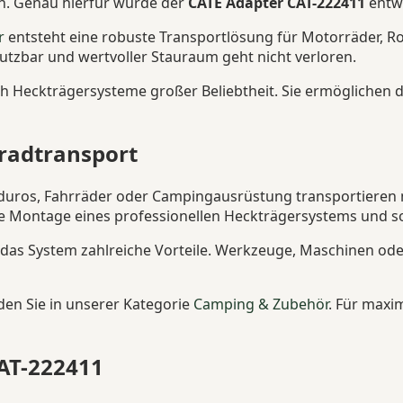
en. Genau hierfür wurde der
CATE Adapter CAT-222411
entwi
r
entsteht eine robuste Transportlösung für Motorräder, Rol
utzbar und wertvoller Stauraum geht nicht verloren.
h Heckträgersysteme großer Beliebtheit. Sie ermöglichen d
rradtransport
duros, Fahrräder oder Campingausrüstung transportieren m
ie Montage eines professionellen Heckträgersystems und sor
das System zahlreiche Vorteile. Werkzeuge, Maschinen ode
en Sie in unserer Kategorie
Camping & Zubehör
. Für max
CAT-222411