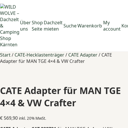
Über
Shop
Dachzelt
My
Suche
Warenkorb
Ko
uns
Seite
mieten
account
Start
/
CATE-Hecklastenträger
/
CATE Adapter
/ CATE
Adapter für MAN TGE 4×4 & VW Crafter
CATE Adapter für MAN TGE
4×4 & VW Crafter
€
569,90
inkl. 20% MwSt.