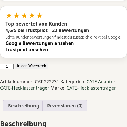
★★★★★
Top bewertet von Kunden
4,6/5 bei Trustpilot – 22 Bewertungen
Echte Kundenbewertungen findest du zusätzlich direkt bei Google.
Google Bewertungen ansehen
Trustpilot ansehen
CATE
In den Warenkorb
Adapter
für
Artikelnummer:
CAT-222731
Kategorien:
CATE Adapter
,
MAN
CATE-Hecklastenträger
Marke:
CATE-Hecklastenträger
TGE
4x4
&
Beschreibung
Rezensionen (0)
VW
Crafter
Beschreibung
Menge