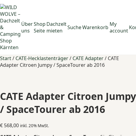
Über
Shop
Dachzelt
My
Suche
Warenkorb
Ko
uns
Seite
mieten
account
Start
/
CATE-Hecklastenträger
/
CATE Adapter
/ CATE
Adapter Citroen Jumpy / SpaceTourer ab 2016
CATE Adapter Citroen Jumpy
/ SpaceTourer ab 2016
€
568,00
inkl. 20% MwSt.