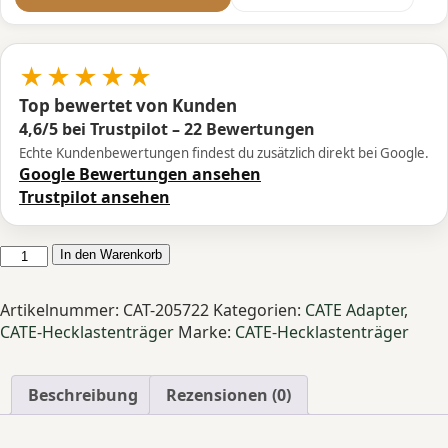
★★★★★
Top bewertet von Kunden
4,6/5 bei Trustpilot – 22 Bewertungen
Echte Kundenbewertungen findest du zusätzlich direkt bei Google.
Google Bewertungen ansehen
Trustpilot ansehen
CATE
In den Warenkorb
Adapter
Citroen
Artikelnummer:
CAT-205722
Kategorien:
CATE Adapter
,
Jumpy
CATE-Hecklastenträger
Marke:
CATE-Hecklastenträger
/
SpaceTourer
ab
Beschreibung
Rezensionen (0)
2016
Menge