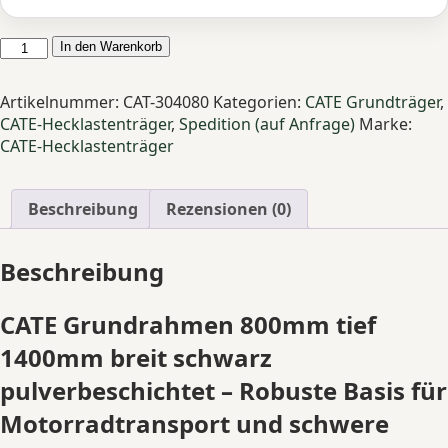
CATE
In den Warenkorb
Grundrahmen
800mm
Artikelnummer:
CAT-304080
Kategorien:
CATE Grundträger
,
x
CATE-Hecklastenträger
,
Spedition (auf Anfrage)
Marke:
1400mm
CATE-Hecklastenträger
verzinkt
schwarz
Pulverbeschichtet
Beschreibung
Rezensionen (0)
Menge
Beschreibung
CATE Grundrahmen 800mm tief
1400mm breit schwarz
pulverbeschichtet – Robuste Basis für
Motorradtransport und schwere