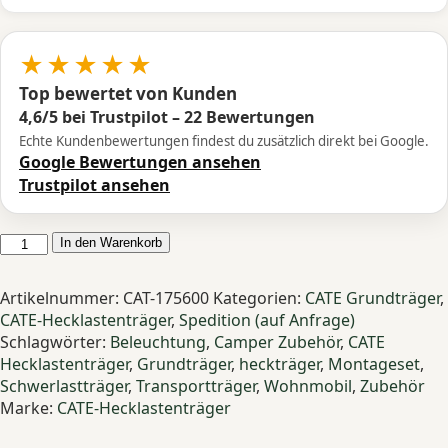
★★★★★
Top bewertet von Kunden
4,6/5 bei Trustpilot – 22 Bewertungen
Echte Kundenbewertungen findest du zusätzlich direkt bei Google.
Google Bewertungen ansehen
Trustpilot ansehen
CATE
In den Warenkorb
Hecklastenträger
Grundträger
Artikelnummer:
CAT-175600
Kategorien:
CATE Grundträger
,
600×1750
CATE-Hecklastenträger
,
Spedition (auf Anfrage)
mm
Schlagwörter:
Beleuchtung
,
Camper Zubehör
,
CATE
schwarz
Hecklastenträger
,
Grundträger
,
heckträger
,
Montageset
,
verzinkt
Schwerlastträger
,
Transportträger
,
Wohnmobil
,
Zubehör
inkl.
Marke:
CATE-Hecklastenträger
Beleuchtung
&