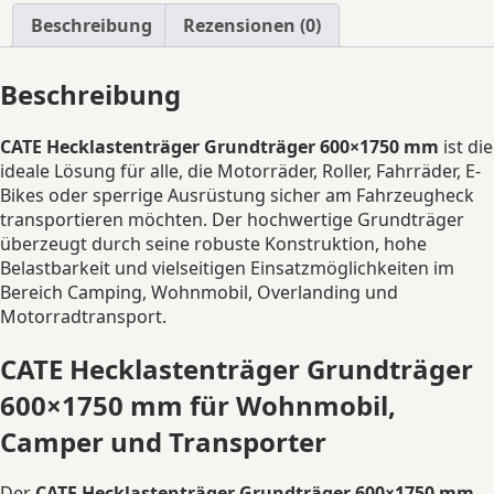
Klemmsatz
Beschreibung
Rezensionen (0)
Menge
Beschreibung
CATE Hecklastenträger Grundträger 600×1750 mm
ist die
ideale Lösung für alle, die Motorräder, Roller, Fahrräder, E-
Bikes oder sperrige Ausrüstung sicher am Fahrzeugheck
transportieren möchten. Der hochwertige Grundträger
überzeugt durch seine robuste Konstruktion, hohe
Belastbarkeit und vielseitigen Einsatzmöglichkeiten im
Bereich Camping, Wohnmobil, Overlanding und
Motorradtransport.
CATE Hecklastenträger Grundträger
600×1750 mm für Wohnmobil,
Camper und Transporter
Der
CATE Hecklastenträger Grundträger 600×1750 mm