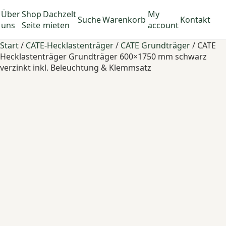
Über
Shop
Dachzelt
My
Suche
Warenkorb
Kontakt
uns
Seite
mieten
account
Start
/
CATE-Hecklastenträger
/
CATE Grundträger
/ CATE
Hecklastenträger Grundträger 600×1750 mm schwarz
verzinkt inkl. Beleuchtung & Klemmsatz