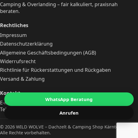
Camping & Overlanding – fair kalkuliert, praxisnah
beraten.
Rechtliches
Impressum
Datenschutzerklärung
Allgemeine Geschäftsbedingungen (AGB)
Widerrufsrecht
Richtlinie für Rückerstattungen und Rückgaben
Versand & Zahlung
Kontakt
WhatsApp Beratung
E-Mail:
michaelleitgeb@zieh-mit-dem-wolf.at
Telefon:
+43 690 10240512
Anrufen
© 2026 WILD WOLVE – Dachzelt & Camping Shop Kärnten —
Alle Rechte vorbehalten.