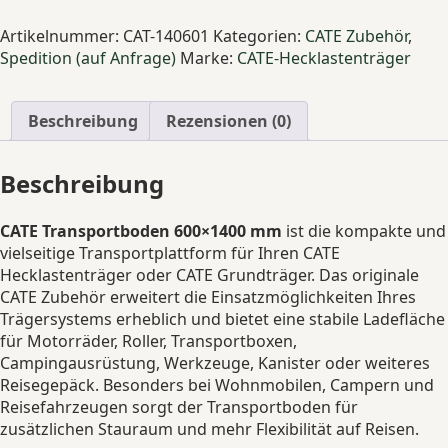
Transportboden
600×1400
Artikelnummer:
CAT-140601
Kategorien:
CATE Zubehör
,
mm
Spedition (auf Anfrage)
Marke:
CATE-Hecklastenträger
Hecklastenträger
Zubehör
Menge
Beschreibung
Rezensionen (0)
Beschreibung
CATE Transportboden 600×1400 mm
ist die kompakte und
vielseitige Transportplattform für Ihren CATE
Hecklastenträger oder CATE Grundträger. Das originale
CATE Zubehör erweitert die Einsatzmöglichkeiten Ihres
Trägersystems erheblich und bietet eine stabile Ladefläche
für Motorräder, Roller, Transportboxen,
Campingausrüstung, Werkzeuge, Kanister oder weiteres
Reisegepäck. Besonders bei Wohnmobilen, Campern und
Reisefahrzeugen sorgt der Transportboden für
zusätzlichen Stauraum und mehr Flexibilität auf Reisen.