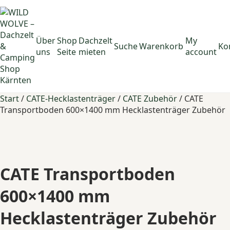
Über
Shop
Dachzelt
My
Suche
Warenkorb
Ko
uns
Seite
mieten
account
Start
/
CATE-Hecklastenträger
/
CATE Zubehör
/ CATE
Transportboden 600×1400 mm Hecklastenträger Zubehör
CATE Transportboden
600×1400 mm
Hecklastenträger Zubehör