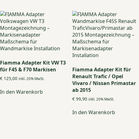
weist
mehrere
Varianten
auf.
Die
Optionen
können
auf
der
Produktseite
Fiamma Adapter Kit VW T3
gewählt
für F45 & F70 Markisen
Fiamma Adapter Kit für
werden
Renault Trafic / Opel
€
125,00
inkl. 20% MwSt.
Vivaro / Nissan Primastar
ab 2015
In den Warenkorb
€
99,90
inkl. 20% MwSt.
In den Warenkorb