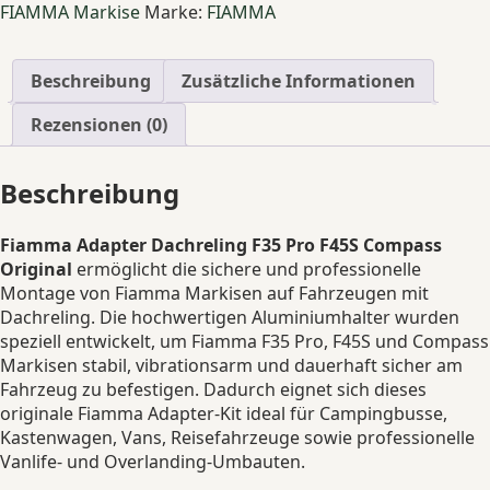
FIAMMA Markise
Marke:
FIAMMA
F35,
F45
&
Beschreibung
Zusätzliche Informationen
Compass
Markisen
Rezensionen (0)
Menge
Beschreibung
Fiamma Adapter Dachreling F35 Pro F45S Compass
Original
ermöglicht die sichere und professionelle
Montage von Fiamma Markisen auf Fahrzeugen mit
Dachreling. Die hochwertigen Aluminiumhalter wurden
speziell entwickelt, um Fiamma F35 Pro, F45S und Compass
Markisen stabil, vibrationsarm und dauerhaft sicher am
Fahrzeug zu befestigen. Dadurch eignet sich dieses
originale Fiamma Adapter-Kit ideal für Campingbusse,
Kastenwagen, Vans, Reisefahrzeuge sowie professionelle
Vanlife- und Overlanding-Umbauten.