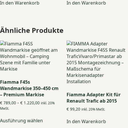
In den Warenkorb
In den Warenkorb
Ähnliche Produkte
Fiamma F45s
Wandmarkise 350–450 cm
– Premium Markise
Fiamma Adapter Kit für
Renault Trafic ab 2015
Preisspanne:
€
789,00
–
€
1.220,00
inkl. 20%
€ 789,00
MwSt.
€
99,20
inkl. 20% MwSt.
bis
Dieses
€ 1.220,00
Ausführung wählen
In den Warenkorb
Produkt