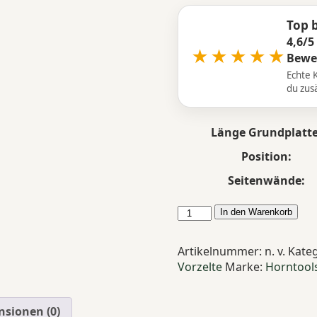
Top 
4,6/5
★★★★★
Bewe
Echte 
du zusä
Länge Grundplatte
Position:
Seitenwände:
Horntools
In den Warenkorb
270°
Markise
Artikelnummer:
n. v.
Kate
Horizon
Vorzelte
Marke:
Horntool
Menge
nsionen (0)