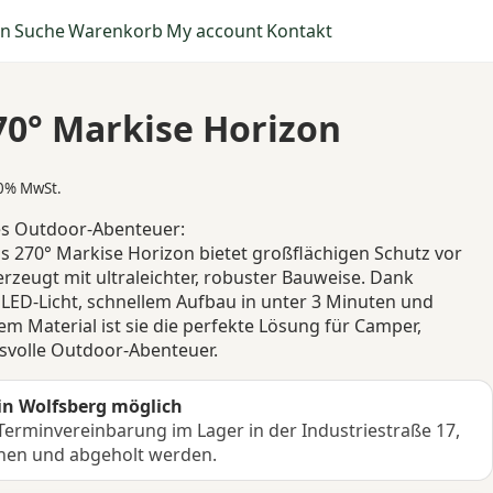
en
Suche
Warenkorb
My account
Kontakt
70° Markise Horizon
spanne:
20% MwSt.
,90
es Outdoor-Abenteuer:
s 270° Markise Horizon bietet großflächigen Schutz vor
9,00
zeugt mit ultraleichter, robuster Bauweise. Dank
ED-Licht, schnellem Aufbau in unter 3 Minuten und
 Material ist sie die perfekte Lösung für Camper,
svolle Outdoor-Abenteuer.
in Wolfsberg möglich
erminvereinbarung im Lager in der Industriestraße 17,
hen und abgeholt werden.