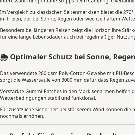
interessant für spontane Stopps beim Camping, Overlandin
Im Vergleich zu klassischen Seitenmarkisen bietet die 27
im Freien, der bei Sonne, Regen oder wechselhaftem Wett
Besonders bei längeren Reisen zeigt die Horizon ihre Stä
für eine lange Lebensdauer auch bei regelmäßiger Nutzun
🌦️ Optimaler Schutz bei Sonne, Rege
Das verwendete 280 gsm Poly-Cotton-Gewebe mit PU-Beschic
sorgt die Wassersäule von 3000 mm dafür, dass Regen zuve
Verstärkte Gummi-Patches in den Markisenarmen helfen d
Wetterbedingungen stabil und funktional.
Für zusätzliche Sicherheit bei stärkerem Wind können die m
nochmals erhöhen.