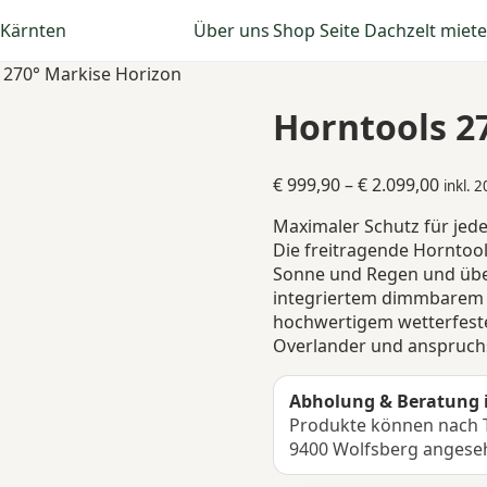
Über uns
Shop Seite
Dachzelt miet
 270° Markise Horizon
Horntools 2
Preis
€
999,90
–
€
2.099,00
inkl. 
€ 999
Maximaler Schutz für jed
bis
Die freitragende Horntool
€ 2.09
Sonne und Regen und über
integriertem dimmbarem L
hochwertigem wetterfestem
Overlander und anspruch
Abholung & Beratung 
Produkte können nach T
9400 Wolfsberg angese