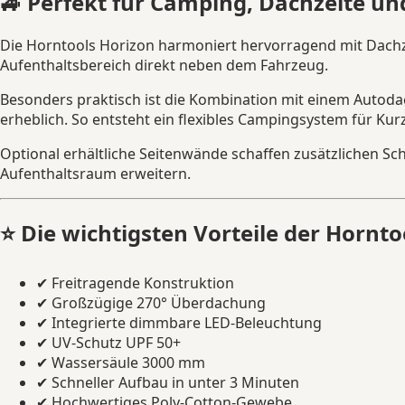
🚙 Perfekt für Camping, Dachzelte u
Die Horntools Horizon harmoniert hervorragend mit Dachz
Aufenthaltsbereich direkt neben dem Fahrzeug.
Besonders praktisch ist die Kombination mit einem Autoda
erheblich. So entsteht ein flexibles Campingsystem für Kur
Optional erhältliche Seitenwände schaffen zusätzlichen Sc
Aufenthaltsraum erweitern.
⭐ Die wichtigsten Vorteile der Hornt
✔ Freitragende Konstruktion
✔ Großzügige 270° Überdachung
✔ Integrierte dimmbare LED-Beleuchtung
✔ UV-Schutz UPF 50+
✔ Wassersäule 3000 mm
✔ Schneller Aufbau in unter 3 Minuten
✔ Hochwertiges Poly-Cotton-Gewebe