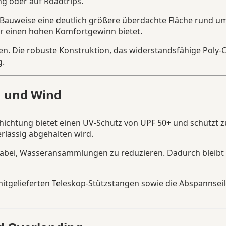
g oder auf Roadtrips.
0° Bauweise eine deutlich größere überdachte Fläche rund
er einen hohen Komfortgewinn bietet.
rken. Die robuste Konstruktion, das widerstandsfähige Pol
g.
n und Wind
htung bietet einen UV-Schutz von UPF 50+ und schützt zuv
rlässig abgehalten wird.
abei, Wasseransammlungen zu reduzieren. Dadurch bleibt 
itgelieferten Teleskop-Stützstangen sowie die Abspannseile