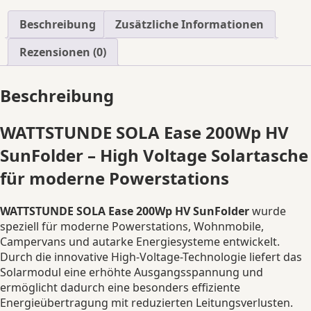
SunFolder
Solartasche
Beschreibung
Zusätzliche Informationen
faltbares
Solarpanel
Rezensionen (0)
Camping
mobil
Beschreibung
leistungsstark
Outdoor
Menge
WATTSTUNDE SOLA Ease 200Wp HV
SunFolder – High Voltage Solartasche
für moderne Powerstations
WATTSTUNDE SOLA Ease 200Wp HV SunFolder
wurde
speziell für moderne Powerstations, Wohnmobile,
Campervans und autarke Energiesysteme entwickelt.
Durch die innovative High-Voltage-Technologie liefert das
Solarmodul eine erhöhte Ausgangsspannung und
ermöglicht dadurch eine besonders effiziente
Energieübertragung mit reduzierten Leitungsverlusten.