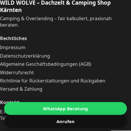
WILD WOLVE – Dachzelt & Camping Shop
Kärnten
Camping & Overlanding – fair kalkuliert, praxisnah
beraten.
Rechtliches
Impressum
Datenschutzerklärung
Allgemeine Geschäftsbedingungen (AGB)
Widerrufsrecht
Richtlinie für Rückerstattungen und Rückgaben
Versand & Zahlung
Kontakt
WhatsApp Beratung
E-Mail:
michaelleitgeb@zieh-mit-dem-wolf.at
Telefon:
+43 690 10240512
Anrufen