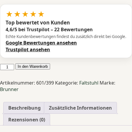
★★★★★
Top bewertet von Kunden
4,6/5 bei Trustpilot – 22 Bewertungen
Echte Kundenbewertungen findest du zusätzlich direkt bei Google.
Google Bewertungen ansehen
Trustpilot ansehen
BRUNNER
In den Warenkorb
Faltsofa
Rendez-
Artikelnummer:
601/399
Kategorie:
Faltstuhl
Marke:
Vous
Brunner
Schlafsofa
2
Personen
Beschreibung
Zusätzliche Informationen
klappbar
platzsparend
Rezensionen (0)
bequem
Menge