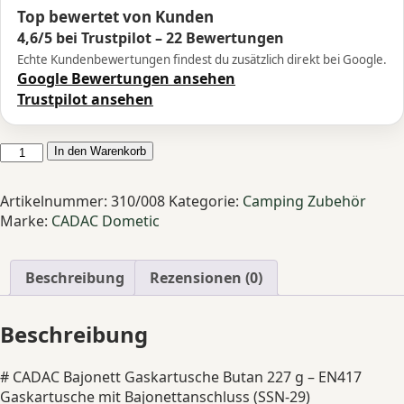
Top bewertet von Kunden
4,6/5 bei Trustpilot – 22 Bewertungen
Echte Kundenbewertungen findest du zusätzlich direkt bei Google.
Google Bewertungen ansehen
Trustpilot ansehen
CADAC
In den Warenkorb
Bajonett
Gaskartusche
Artikelnummer:
310/008
Kategorie:
Camping Zubehör
Butan
Marke:
CADAC Dometic
227g
Menge
Beschreibung
Rezensionen (0)
Beschreibung
# CADAC Bajonett Gaskartusche Butan 227 g – EN417
Gaskartusche mit Bajonettanschluss (SSN-29)