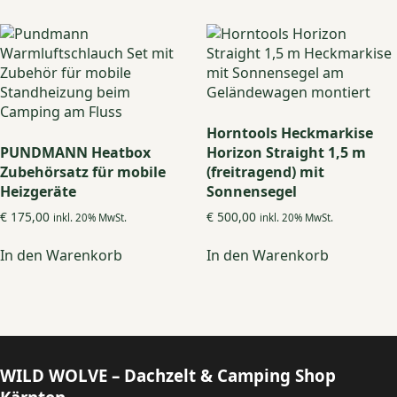
mehrere
Varianten
auf.
Die
Optionen
können
auf
Horntools Heckmarkise
der
PUNDMANN Heatbox
Horizon Straight 1,5 m
Produktseite
Zubehörsatz für mobile
(freitragend) mit
gewählt
Heizgeräte
Sonnensegel
werden
€
175,00
€
500,00
inkl. 20% MwSt.
inkl. 20% MwSt.
In den Warenkorb
In den Warenkorb
WILD WOLVE – Dachzelt & Camping Shop