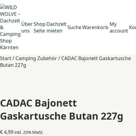
Über
Shop
Dachzelt
My
Suche
Warenkorb
Ko
uns
Seite
mieten
account
Start
/
Camping Zubehör
/ CADAC Bajonett Gaskartusche
Butan 227g
CADAC Bajonett
Gaskartusche Butan 227g
€
4,99
inkl. 20% MwSt.