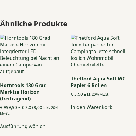
Ähnliche Produkte
Thetford Aqua Soft WC
Horntools 180 Grad
Papier 6 Rollen
Markise Horizon
€
5,90
inkl. 20% MwSt.
(freitragend)
In den Warenkorb
Preisspanne:
€
999,90
–
€
2.099,00
inkl. 20%
€ 999,90
MwSt.
bis
Dieses
€ 2.099,00
Ausführung wählen
Produkt
weist