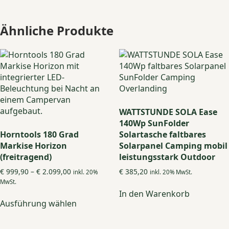
Ähnliche Produkte
WATTSTUNDE SOLA Ease
140Wp SunFolder
Horntools 180 Grad
Solartasche faltbares
Markise Horizon
Solarpanel Camping mobil
(freitragend)
leistungsstark Outdoor
Preisspanne:
€
999,90
–
€
2.099,00
€
385,20
inkl. 20%
inkl. 20% MwSt.
€ 999,90
MwSt.
bis
In den Warenkorb
Dieses
€ 2.099,00
Ausführung wählen
Produkt
weist
mehrere