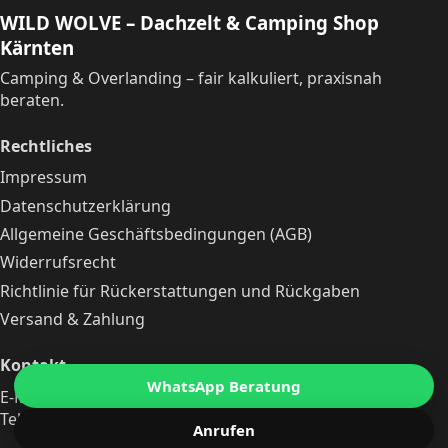
WILD WOLVE – Dachzelt & Camping Shop
Kärnten
Camping & Overlanding – fair kalkuliert, praxisnah
beraten.
Rechtliches
Impressum
Datenschutzerklärung
Allgemeine Geschäftsbedingungen (AGB)
Widerrufsrecht
Richtlinie für Rückerstattungen und Rückgaben
Versand & Zahlung
Kontakt
WhatsApp Beratung
E-Mail:
michaelleitgeb@zieh-mit-dem-wolf.at
Telefon:
+43 690 10240512
Anrufen