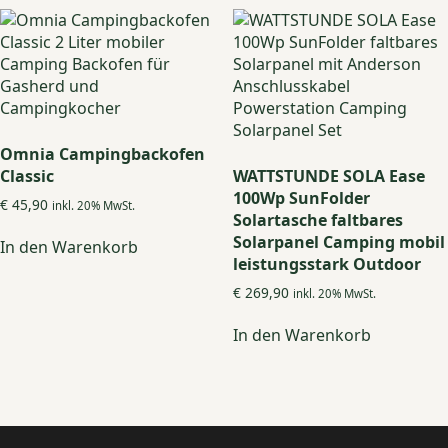
Varianten
auf.
Die
Optionen
können
auf
der
Omnia Campingbackofen
Produktseite
Classic
WATTSTUNDE SOLA Ease
gewählt
100Wp SunFolder
€
45,90
inkl. 20% MwSt.
werden
Solartasche faltbares
Solarpanel Camping mobil
In den Warenkorb
leistungsstark Outdoor
€
269,90
inkl. 20% MwSt.
In den Warenkorb