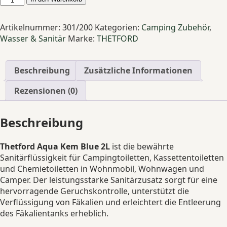
Aqua
Kem
Artikelnummer:
301/200
Kategorien:
Camping Zubehör
,
Blue
Wasser & Sanitär
Marke:
THETFORD
2L
–
Sanitärzusatz
Beschreibung
Zusätzliche Informationen
für
Campingtoilette
Rezensionen (0)
Menge
Beschreibung
Thetford Aqua Kem Blue 2L
ist die bewährte
Sanitärflüssigkeit für Campingtoiletten, Kassettentoiletten
und Chemietoiletten in Wohnmobil, Wohnwagen und
Camper. Der leistungsstarke Sanitärzusatz sorgt für eine
hervorragende Geruchskontrolle, unterstützt die
Verflüssigung von Fäkalien und erleichtert die Entleerung
des Fäkalientanks erheblich.