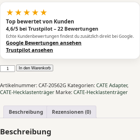
★★★★★
Top bewertet von Kunden
4,6/5 bei Trustpilot – 22 Bewertungen
Echte Kundenbewertungen findest du zusätzlich direkt bei Google.
Google Bewertungen ansehen
Trustpilot ansehen
CATE
In den Warenkorb
Adapter
Citroen
Artikelnummer:
CAT-20562G
Kategorien:
CATE Adapter
,
Jumper
CATE-Hecklastenträger
Marke:
CATE-Hecklastenträger
/
Fiat
Ducato
Beschreibung
Rezensionen (0)
/
Opel
Beschreibung
Movano
/