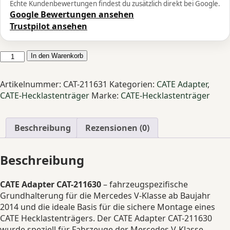
Echte Kundenbewertungen findest du zusätzlich direkt bei Google.
Google Bewertungen ansehen
Trustpilot ansehen
CATE
In den Warenkorb
Adapter
Mercedes
Artikelnummer:
CAT-211631
Kategorien:
CATE Adapter
,
V-
CATE-Hecklastenträger
Marke:
CATE-Hecklastenträger
Klasse
Menge
Beschreibung
Rezensionen (0)
Beschreibung
CATE Adapter CAT-211630
– fahrzeugspezifische
Grundhalterung für die Mercedes V-Klasse ab Baujahr
2014 und die ideale Basis für die sichere Montage eines
CATE Hecklastenträgers. Der CATE Adapter CAT-211630
wurde speziell für Fahrzeuge der Mercedes V-Klasse