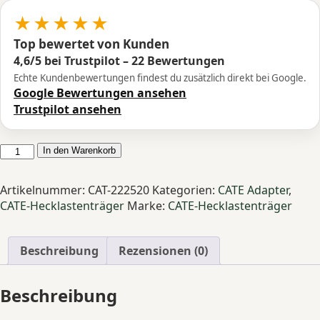
★★★★★
Top bewertet von Kunden
4,6/5 bei Trustpilot – 22 Bewertungen
Echte Kundenbewertungen findest du zusätzlich direkt bei Google.
Google Bewertungen ansehen
Trustpilot ansehen
CATE
In den Warenkorb
Adapter
VW
Artikelnummer:
CAT-222520
Kategorien:
CATE Adapter
,
T5
CATE-Hecklastenträger
Marke:
CATE-Hecklastenträger
VW
T6
für
Beschreibung
Rezensionen (0)
Hecklastenträger
Menge
Beschreibung