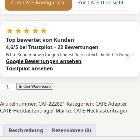
Zum CATE-Konfigurator
Zur CATE-Übersicht
★★★★★
Top bewertet von Kunden
4,6/5 bei Trustpilot – 22 Bewertungen
Echte Kundenbewertungen findest du zusätzlich direkt bei Google.
Google Bewertungen ansehen
Trustpilot ansehen
CATE
In den Warenkorb
Adapter
VW
Artikelnummer:
CAT-222821
Kategorien:
CATE Adapter
,
LT
CATE-Hecklastenträger
Marke:
CATE-Hecklastenträger
28-
35
1982-
Beschreibung
Rezensionen (0)
1996