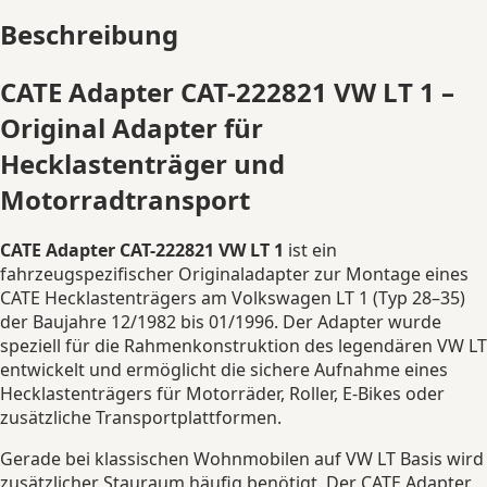
|
Beschreibung
CAT-
222821
Menge
CATE Adapter CAT-222821 VW LT 1 –
Original Adapter für
Hecklastenträger und
Motorradtransport
CATE Adapter CAT-222821 VW LT 1
ist ein
fahrzeugspezifischer Originaladapter zur Montage eines
CATE Hecklastenträgers am Volkswagen LT 1 (Typ 28–35)
der Baujahre 12/1982 bis 01/1996. Der Adapter wurde
speziell für die Rahmenkonstruktion des legendären VW LT
entwickelt und ermöglicht die sichere Aufnahme eines
Hecklastenträgers für Motorräder, Roller, E-Bikes oder
zusätzliche Transportplattformen.
Gerade bei klassischen Wohnmobilen auf VW LT Basis wird
zusätzlicher Stauraum häufig benötigt. Der CATE Adapter