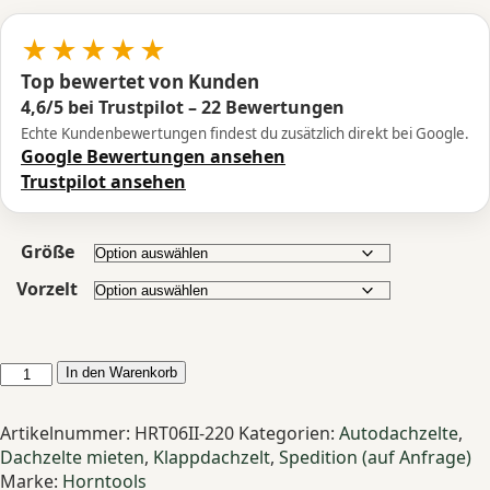
★★★★★
Top bewertet von Kunden
4,6/5 bei Trustpilot – 22 Bewertungen
Echte Kundenbewertungen findest du zusätzlich direkt bei Google.
Google Bewertungen ansehen
Trustpilot ansehen
Größe
Vorzelt
Horntools
In den Warenkorb
Elements
Gen
Artikelnummer:
HRT06II-220
Kategorien:
Autodachzelte
,
II
Dachzelte mieten
,
Klappdachzelt
,
Spedition (auf Anfrage)
Ocean
Marke:
Horntools