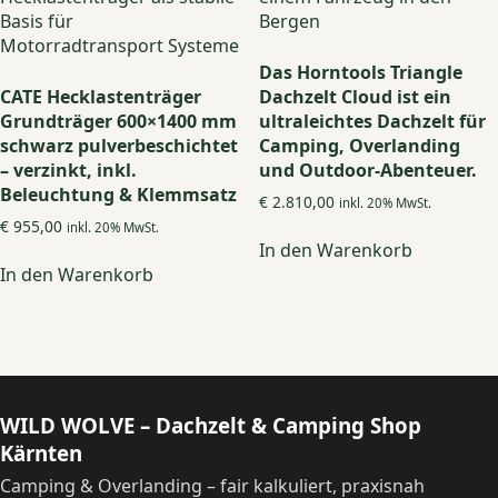
auf
der
Produktseite
Das Horntools Triangle
gewählt
CATE Hecklastenträger
Dachzelt Cloud ist ein
werden
Grundträger 600×1400 mm
ultraleichtes Dachzelt für
schwarz pulverbeschichtet
Camping, Overlanding
– verzinkt, inkl.
und Outdoor-Abenteuer.
Beleuchtung & Klemmsatz
€
2.810,00
inkl. 20% MwSt.
€
955,00
inkl. 20% MwSt.
In den Warenkorb
In den Warenkorb
WILD WOLVE – Dachzelt & Camping Shop
Kärnten
Camping & Overlanding – fair kalkuliert, praxisnah