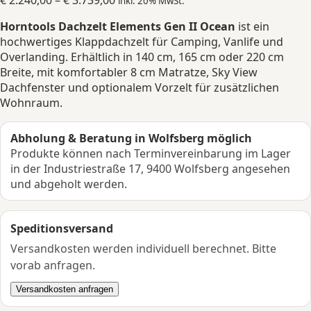
€
2.240,00
–
€
3.739,00
inkl. 20% MwSt.
€ 2.240,00
Horntools Dachzelt Elements Gen II Ocean
ist ein
bis
hochwertiges Klappdachzelt für Camping, Vanlife und
€ 3.739,00
Overlanding. Erhältlich in 140 cm, 165 cm oder 220 cm
Breite, mit komfortabler 8 cm Matratze, Sky View
Dachfenster und optionalem Vorzelt für zusätzlichen
Wohnraum.
Abholung & Beratung in Wolfsberg möglich
Produkte können nach Terminvereinbarung im Lager
in der Industriestraße 17, 9400 Wolfsberg angesehen
und abgeholt werden.
Speditionsversand
Versandkosten werden individuell berechnet. Bitte
vorab anfragen.
Versandkosten anfragen