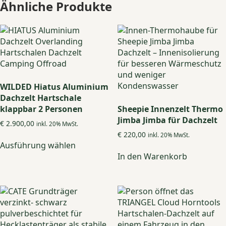
Ähnliche Produkte
WILDED Hiatus Aluminium
Dachzelt Hartschale
klappbar 2 Personen
Sheepie Innenzelt Thermo
Jimba Jimba für Dachzelt
€
2.900,00
inkl. 20% MwSt.
€
220,00
Dieses
inkl. 20% MwSt.
Ausführung wählen
Produkt
In den Warenkorb
weist
mehrere
Varianten
auf.
Die
Optionen
können