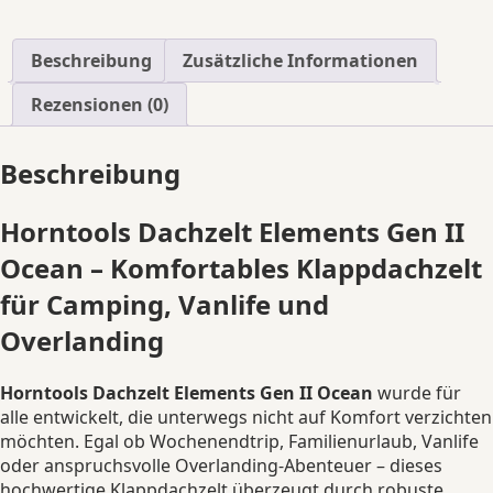
Dachzelt
klappbar
2-
Beschreibung
Zusätzliche Informationen
5
Personen
Rezensionen (0)
leicht
robust
Beschreibung
Menge
Horntools Dachzelt Elements Gen II
Ocean – Komfortables Klappdachzelt
für Camping, Vanlife und
Overlanding
Horntools Dachzelt Elements Gen II Ocean
wurde für
alle entwickelt, die unterwegs nicht auf Komfort verzichten
möchten. Egal ob Wochenendtrip, Familienurlaub, Vanlife
oder anspruchsvolle Overlanding-Abenteuer – dieses
hochwertige Klappdachzelt überzeugt durch robuste