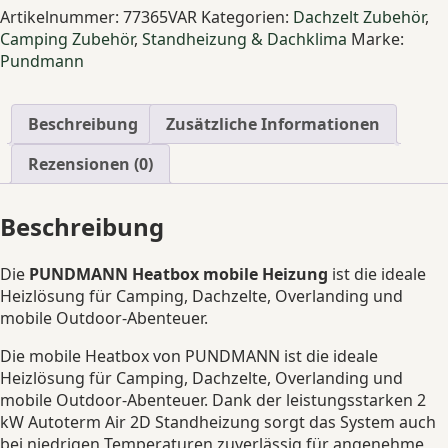
mobile
Artikelnummer:
77365VAR
Kategorien:
Dachzelt Zubehör
,
Heizung
Camping Zubehör
,
Standheizung & Dachklima
Marke:
Camping
Pundmann
&
Overlanding
Menge
Beschreibung
Zusätzliche Informationen
Rezensionen (0)
Beschreibung
Die
PUNDMANN Heatbox mobile Heizung
ist die ideale
Heizlösung für Camping, Dachzelte, Overlanding und
mobile Outdoor-Abenteuer.
Die mobile Heatbox von PUNDMANN ist die ideale
Heizlösung für Camping, Dachzelte, Overlanding und
mobile Outdoor-Abenteuer. Dank der leistungsstarken 2
kW Autoterm Air 2D Standheizung sorgt das System auch
bei niedrigen Temperaturen zuverlässig für angenehme