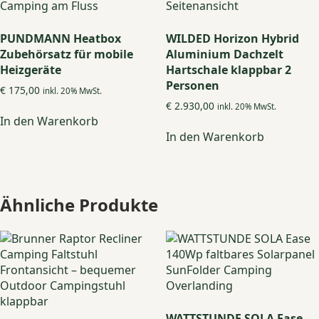
können
auf
der
PUNDMANN Heatbox
WILDED Horizon Hybrid
Produktseite
Zubehörsatz für mobile
Aluminium Dachzelt
gewählt
Heizgeräte
Hartschale klappbar 2
werden
Personen
€
175,00
inkl. 20% MwSt.
€
2.930,00
inkl. 20% MwSt.
In den Warenkorb
In den Warenkorb
Ähnliche Produkte
WATTSTUNDE SOLA Ease