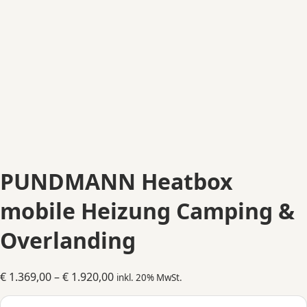
PUNDMANN Heatbox
mobile Heizung Camping &
Overlanding
Preisspanne:
€
1.369,00
–
€
1.920,00
inkl. 20% MwSt.
€ 1.369,00
bis