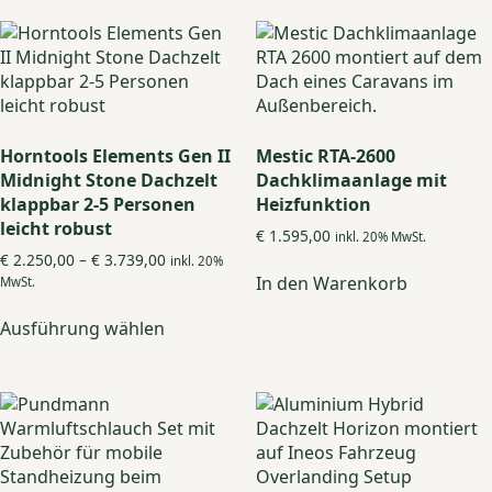
mehrere
Variante
auf.
Die
Optione
können
auf
Horntools Elements Gen II
Mestic RTA-2600
der
Midnight Stone Dachzelt
Dachklimaanlage mit
Produkts
klappbar 2-5 Personen
Heizfunktion
gewählt
leicht robust
€
1.595,00
inkl. 20% MwSt.
werden
Preisspanne:
€
2.250,00
–
€
3.739,00
inkl. 20%
€ 2.250,00
In den Warenkorb
MwSt.
bis
Dieses
€ 3.739,00
Ausführung wählen
Produkt
weist
mehrere
Varianten
auf.
Die
Optionen