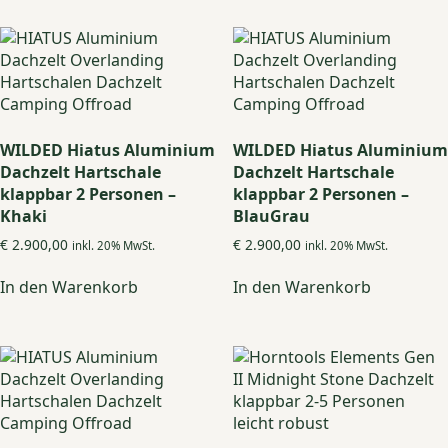
mehrere
Varianten
auf.
Die
Optionen
können
auf
WILDED Hiatus Aluminium
WILDED Hiatus Aluminium
der
Dachzelt Hartschale
Dachzelt Hartschale
Produktseite
klappbar 2 Personen –
klappbar 2 Personen –
gewählt
Khaki
BlauGrau
werden
€
2.900,00
€
2.900,00
inkl. 20% MwSt.
inkl. 20% MwSt.
In den Warenkorb
In den Warenkorb