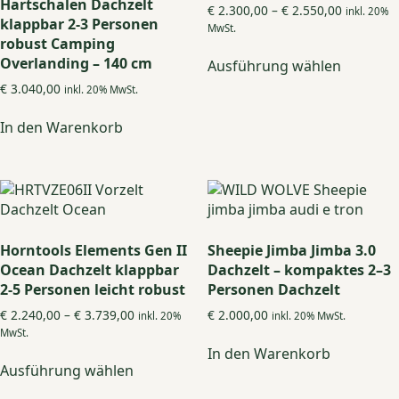
Hartschalen Dachzelt
Preisspan
€
2.300,00
–
€
2.550,00
inkl. 20%
klappbar 2-3 Personen
€ 2.300,0
MwSt.
robust Camping
bis
Dieses
€ 2.550,0
Overlanding – 140 cm
Ausführung wählen
Produkt
weist
€
3.040,00
inkl. 20% MwSt.
mehrere
In den Warenkorb
Variante
auf.
Die
Optione
können
auf
der
Horntools Elements Gen II
Sheepie Jimba Jimba 3.0
Produkts
Ocean Dachzelt klappbar
Dachzelt – kompaktes 2–3
gewählt
2-5 Personen leicht robust
Personen Dachzelt
werden
Preisspanne:
€
2.240,00
–
€
3.739,00
€
2.000,00
inkl. 20%
inkl. 20% MwSt.
€ 2.240,00
MwSt.
bis
In den Warenkorb
Dieses
€ 3.739,00
Ausführung wählen
Produkt
weist