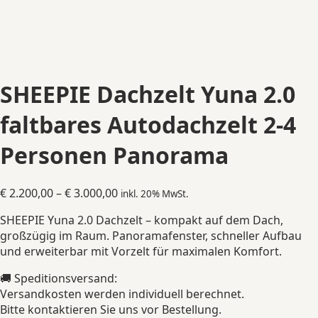
SHEEPIE Dachzelt Yuna 2.0
faltbares Autodachzelt 2-4
Personen Panorama
Preisspanne:
€
2.200,00
–
€
3.000,00
inkl. 20% MwSt.
€ 2.200,00
SHEEPIE Yuna 2.0 Dachzelt – kompakt auf dem Dach,
bis
großzügig im Raum. Panoramafenster, schneller Aufbau
€ 3.000,00
und erweiterbar mit Vorzelt für maximalen Komfort.
🚚 Speditionsversand:
Versandkosten werden individuell berechnet.
Bitte kontaktieren Sie uns vor Bestellung.