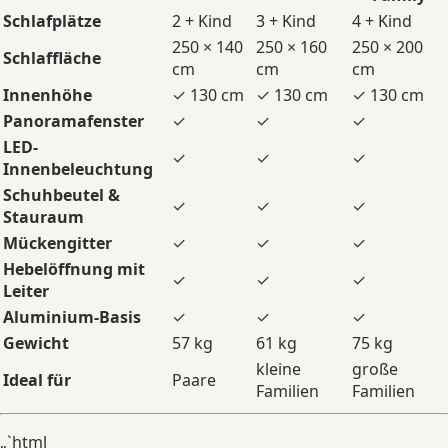
Schlafplätze
2 + Kind
3 + Kind
4 + Kind
250 × 140
250 × 160
250 × 200
Schlaffläche
cm
cm
cm
Innenhöhe
✓ 130 cm
✓ 130 cm
✓ 130 cm
Panoramafenster
✓
✓
✓
LED-
✓
✓
✓
Innenbeleuchtung
Schuhbeutel &
✓
✓
✓
Stauraum
Mückengitter
✓
✓
✓
Hebelöffnung mit
✓
✓
✓
Leiter
Aluminium-Basis
✓
✓
✓
Gewicht
57 kg
61 kg
75 kg
kleine
große
Ideal für
Paare
Familien
Familien
„`html