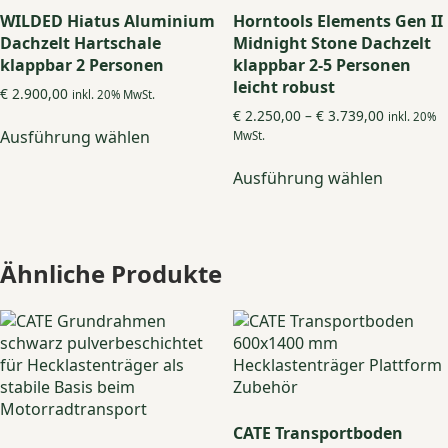
WILDED Hiatus Aluminium
Horntools Elements Gen II
Dachzelt Hartschale
Midnight Stone Dachzelt
klappbar 2 Personen
klappbar 2-5 Personen
leicht robust
€
2.900,00
inkl. 20% MwSt.
Preisspan
€
2.250,00
–
€
3.739,00
Dieses
inkl. 20%
€ 2.250,0
Ausführung wählen
MwSt.
Produkt
bis
Dieses
weist
€ 3.739,0
Ausführung wählen
Produkt
mehrere
weist
Varianten
mehrere
auf.
Variante
Die
Ähnliche Produkte
auf.
Optionen
Die
können
Optione
auf
können
der
auf
Produktseite
der
gewählt
Produkts
werden
gewählt
CATE Transportboden
werden