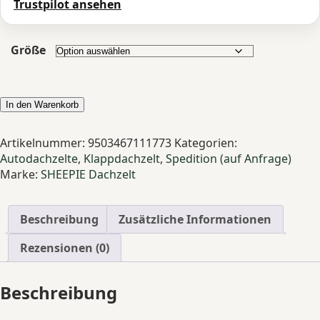
Trustpilot ansehen
Größe
SHEEPIE
In den Warenkorb
Dachzelt
Yuna
Artikelnummer:
9503467111773
Kategorien:
2.0
Autodachzelte
,
Klappdachzelt
,
Spedition (auf Anfrage)
faltbares
Marke:
SHEEPIE Dachzelt
Autodachzelt
2-
4
Beschreibung
Zusätzliche Informationen
Personen
Panorama
Rezensionen (0)
Menge
Beschreibung