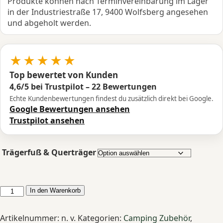
Produkte können nach Terminvereinbarung im Lager
in der Industriestraße 17, 9400 Wolfsberg angesehen
und abgeholt werden.
★★★★★
Top bewertet von Kunden
4,6/5 bei Trustpilot – 22 Bewertungen
Echte Kundenbewertungen findest du zusätzlich direkt bei Google.
Google Bewertungen ansehen
Trustpilot ansehen
Trägerfuß & Querträger
Atera
In den Warenkorb
Dachträger
VW
Artikelnummer:
n. v.
Kategorien:
Camping Zubehör
,