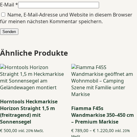
E-Mail
*
Name, E-Mail-Adresse und Website in diesem Browser
für meinen nächsten Kommentar speichern.
Ähnliche Produkte
Horntools Heckmarkise
Horizon Straight 1,5 m
Fiamma F45s
(freitragend) mit
Wandmarkise 350–450 cm
Sonnensegel
– Premium Markise
Preisspanne
€
500,00
€
789,00
–
€
1.220,00
inkl. 20% MwSt.
inkl. 20%
€ 789,00
MwSt.