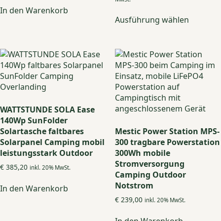
bis
In den Warenkorb
Dieses
€ 1.220,00
Ausführung wählen
Produkt
weist
mehrere
Variante
auf.
Die
Optione
können
auf
WATTSTUNDE SOLA Ease
der
140Wp SunFolder
Produkts
Solartasche faltbares
Mestic Power Station MPS-
gewählt
Solarpanel Camping mobil
300 tragbare Powerstation
werden
leistungsstark Outdoor
300Wh mobile
Stromversorgung
€
385,20
inkl. 20% MwSt.
Camping Outdoor
Notstrom
In den Warenkorb
€
239,00
inkl. 20% MwSt.