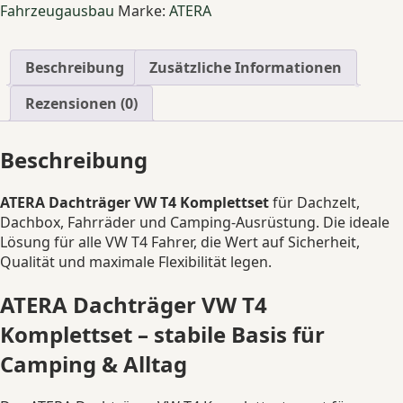
T4
Fahrzeugausbau
Marke:
ATERA
Komplettset
–
stabile
Beschreibung
Zusätzliche Informationen
Querträger
für
Rezensionen (0)
Dachzelt
&
Beschreibung
Overlanding
Menge
ATERA Dachträger VW T4 Komplettset
für Dachzelt,
Dachbox, Fahrräder und Camping-Ausrüstung. Die ideale
Lösung für alle VW T4 Fahrer, die Wert auf Sicherheit,
Qualität und maximale Flexibilität legen.
ATERA Dachträger VW T4
Komplettset – stabile Basis für
Camping & Alltag