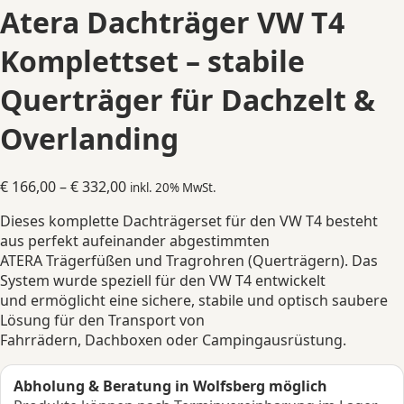
Atera Dachträger VW T4
Komplettset – stabile
Querträger für Dachzelt &
Overlanding
Preisspanne:
€
166,00
–
€
332,00
inkl. 20% MwSt.
€ 166,00
Dieses komplette Dachträgerset für den VW T4 besteht
bis
aus perfekt aufeinander abgestimmten
€ 332,00
ATERA Trägerfüßen und Tragrohren (Querträgern). Das
System wurde speziell für den VW T4 entwickelt
und ermöglicht eine sichere, stabile und optisch saubere
Lösung für den Transport von
Fahrrädern, Dachboxen oder Campingausrüstung.
Abholung & Beratung in Wolfsberg möglich