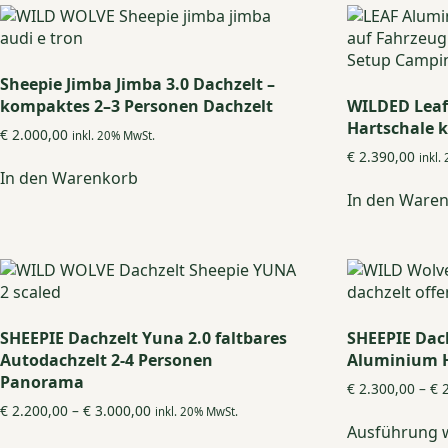
Sheepie Jimba Jimba 3.0 Dachzelt –
kompaktes 2–3 Personen Dachzelt
WILDED Leaf
Hartschale 
€
2.000,00
inkl. 20% MwSt.
€
2.390,00
inkl.
In den Warenkorb
In den Ware
SHEEPIE Dachzelt Yuna 2.0 faltbares
SHEEPIE Dac
Autodachzelt 2-4 Personen
Aluminium H
Panorama
€
2.300,00
–
€
2
Preisspanne:
€
2.200,00
–
€
3.000,00
inkl. 20% MwSt.
€ 2.200,00
Ausführung 
Dieses
bis