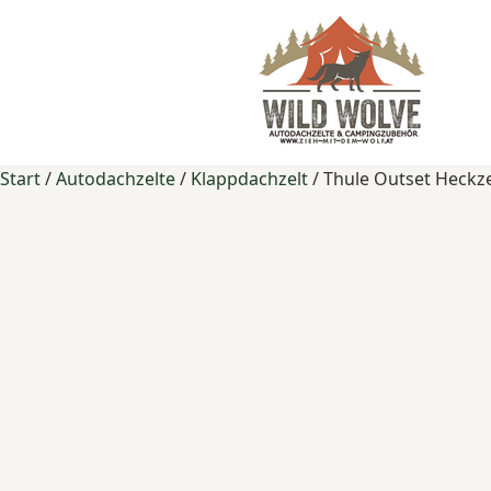
Start
/
Autodachzelte
/
Klappdachzelt
/ Thule Outset Heckz