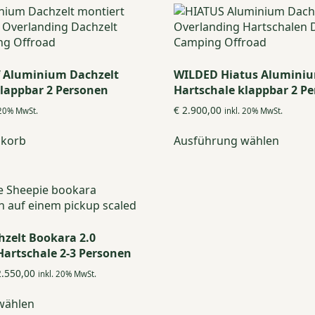
 Aluminium Dachzelt
WILDED Hiatus Aluminiu
klappbar 2 Personen
Hartschale klappbar 2 P
€
2.900,00
 20% MwSt.
inkl. 20% MwSt.
Dieses
nkorb
Ausführung wählen
Produ
weist
mehre
Varian
auf.
Die
Optio
hzelt Bookara 2.0
könne
artschale 2-3 Personen
auf
Preisspanne:
.550,00
inkl. 20% MwSt.
der
€ 2.300,00
Dieses
Produk
bis
wählen
Produkt
€ 2.550,00
gewäh