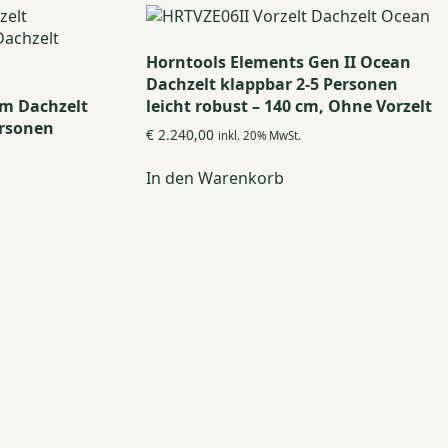
Horntools Elements Gen II Ocean
Dachzelt klappbar 2-5 Personen
m Dachzelt
leicht robust – 140 cm, Ohne Vorzelt
ersonen
€
2.240,00
inkl. 20% MwSt.
In den Warenkorb
kt
re
ten
nen
n
tseite
lt