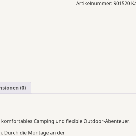
Artikelnummer:
901520
K
für
AHK
&
Camping
Menge
nsionen (0)
ür komfortables Camping und flexible Outdoor-Abenteuer.
n. Durch die Montage an der