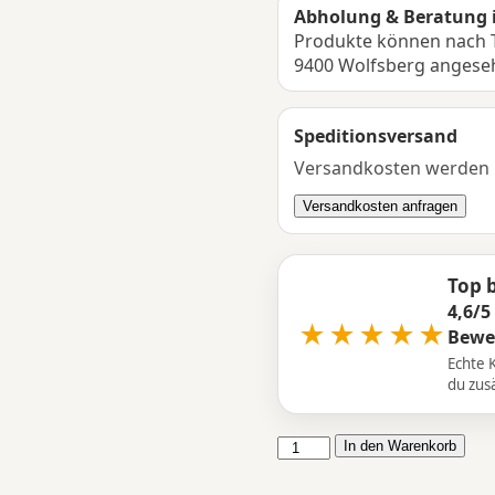
Abholung & Beratung 
Produkte können nach T
9400 Wolfsberg angese
Speditionsversand
Versandkosten werden in
Versandkosten anfragen
Top 
4,6/5
★★★★★
Bewe
Echte 
du zusä
Thule
In den Warenkorb
Outset
Heckzelt